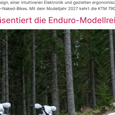
ign, einer intuitiveren Elektronik und gezielten ergonomis
e-Naked-Bikes. Mit dem Modelljahr 2027 kehrt die KTM 79
äsentiert die Enduro-Modellr