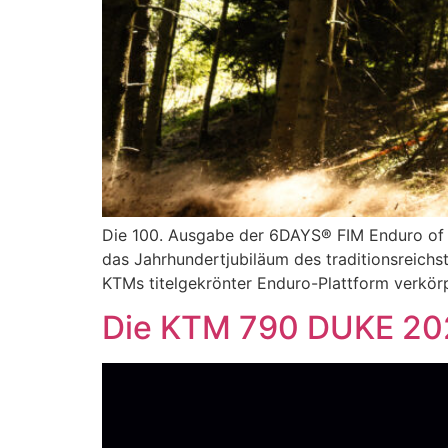
Die 100. Ausgabe der 6DAYS® FIM Enduro of 
das Jahrhundertjubiläum des traditionsreichs
KTMs titelgekrönter Enduro-Plattform verkö
Die KTM 790 DUKE 2