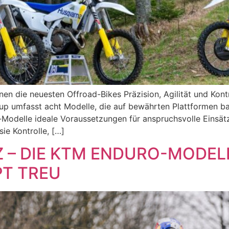
nen die neuesten Offroad-Bikes Präzision, Agilität und Kont
up umfasst acht Modelle, die auf bewährten Plattformen ba
odelle ideale Voraussetzungen für anspruchsvolle Einsätze
ie Kontrolle, […]
– DIE KTM ENDURO-MODELL
PT TREU